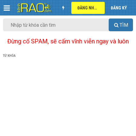
ĐĂNG NHẬP
ĐĂNG KÝ
TÌM
Đừng cố SPAM, sẽ cấm vĩnh viễn ngay và luôn
TỪ KHÓA