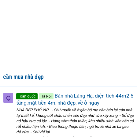
cần mua nhà đẹp
Bán nhà Láng Hạ, diện tích 44m2 5
Toàn quốc
Hà Nội
Q
tầng,mặt tiền 4m, nhà đẹp, về ở ngay
NHÀ ĐẸP PHỐ VIP. . - Chủ muốn về ở gần bố mẹ cần bán lại căn nhà
tự thiết kế, khung cốt chắc chắn còn đẹp như vừa xây xong. - Sổ đẹp
nở hậu cực có lộc. - Hàng xóm thân thiện, khu nhiều sinh viên nên có
rất nhiều tiện ích. - Giao thông thuận tiện, ngõ trước nhà xe ba gác
đỗ cửa. - Chủ để lại...