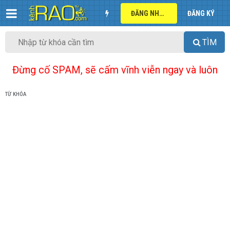
ĐĂNG NHẬP
ĐĂNG KÝ
TÌM
Đừng cố SPAM, sẽ cấm vĩnh viễn ngay và luôn
TỪ KHÓA