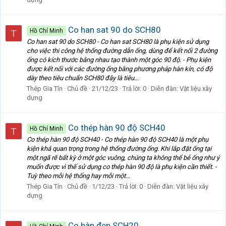
Co han sat 90 do SCH80
Hồ Chí Minh
T
Co han sat 90 do SCH80 - Co han sat SCH80 là phụ kiện sử dụng
cho việc thi công hệ thống đường dẫn ống, dùng để kết nối 2 đường
ống có kích thước bằng nhau tạo thành một góc 90 độ. - Phụ kiện
được kết nối với các đường ống bằng phương pháp hàn kín, có độ
dày theo tiêu chuẩn SCH80 đây là tiêu...
Thép Gia Tín
Chủ đề
21/12/23
Trả lời: 0
Diễn đàn:
Vật liệu xây
dựng
Co thép hàn 90 độ SCH40
Hồ Chí Minh
T
Co thép hàn 90 độ SCH40 - Co thép hàn 90 độ SCH40 là một phụ
kiện khá quan trọng trong hệ thống đường ống. Khi lắp đặt ống tại
một ngã rẽ bất kỳ ở một góc vuông, chúng ta không thể bẻ ống như ý
muốn được vì thế sử dụng co thép hàn 90 độ là phụ kiện cần thiết. -
Tuỳ theo mỗi hệ thống hay mỗi một...
Thép Gia Tín
Chủ đề
1/12/23
Trả lời: 0
Diễn đàn:
Vật liệu xây
dựng
Co hàn đen SCH20