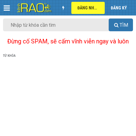
ĐĂNG NHẬP
ĐĂNG KÝ
TÌM
Đừng cố SPAM, sẽ cấm vĩnh viễn ngay và luôn
TỪ KHÓA