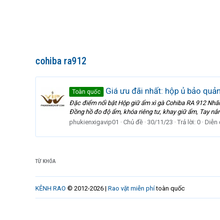
cohiba ra912
Giá ưu đãi nhất: hộp ủ bảo quả
Toàn quốc
Đặc điểm nổi bật Hộp giữ ẩm xì gà Cohiba RA 912 Nhãn 
Đồng hồ đo độ ẩm, khóa riêng tư, khay giữ ẩm, Tay nắm 
phukienxigavip01
Chủ đề
30/11/23
Trả lời: 0
Diễn
TỪ KHÓA
KÊNH RAO
© 2012-2026 |
Rao vặt miễn phí
toàn quốc