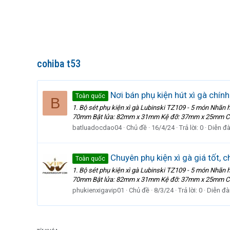
cohiba t53
Nơi bán phụ kiện hút xì gà chính
Toàn quốc
B
1. Bộ sét phụ kiện xì gà Lubinski TZ109 - 5 món Nhãn 
70mm Bật lửa: 82mm x 31mm Kệ đỡ: 37mm x 25mm Cắt 
batluadocdao04
Chủ đề
16/4/24
Trả lời: 0
Diễn đ
Chuyên phụ kiện xì gà giá tốt, c
Toàn quốc
1. Bộ sét phụ kiện xì gà Lubinski TZ109 - 5 món Nhãn 
70mm Bật lửa: 82mm x 31mm Kệ đỡ: 37mm x 25mm Cắt 
phukienxigavip01
Chủ đề
8/3/24
Trả lời: 0
Diễn đà