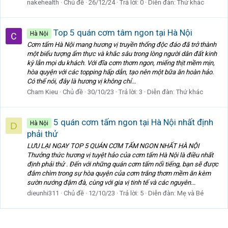
nakehealth
Chủ đề
26/12/24
Trả lời: 0
Diễn đàn:
Thứ khác
Top 5 quán cơm tâm ngon tại Hà Nội
Hà Nội
Cơm tấm Hà Nội mang hương vị truyền thống độc đáo đã trở thành
một biểu tượng ẩm thực và khắc sâu trong lòng người dân đất kinh
kỳ lẫn mọi du khách. Với đĩa cơm thơm ngon, miếng thịt mềm mịn,
hòa quyện với các topping hấp dẫn, tạo nên một bữa ăn hoàn hảo.
Có thể nói, đây là hương vị không chỉ...
Cham Kieu
Chủ đề
30/10/23
Trả lời: 3
Diễn đàn:
Thứ khác
5 quán cơm tấm ngon tại Hà Nội nhất định
Hà Nội
D
phải thử
LƯU LẠI NGAY TOP 5 QUÁN CƠM TẤM NGON NHẤT HÀ NỘI
Thưởng thức hương vị tuyệt hảo của cơm tấm Hà Nội là điều nhất
định phải thử . Đến với những quán cơm tấm nổi tiếng, bạn sẽ được
đắm chìm trong sự hòa quyện của cơm trắng thơm mềm ăn kèm
sườn nướng đậm đà, cùng với gia vị tinh tế và các nguyên...
dieunhi311
Chủ đề
12/10/23
Trả lời: 5
Diễn đàn:
Mẹ và Bé