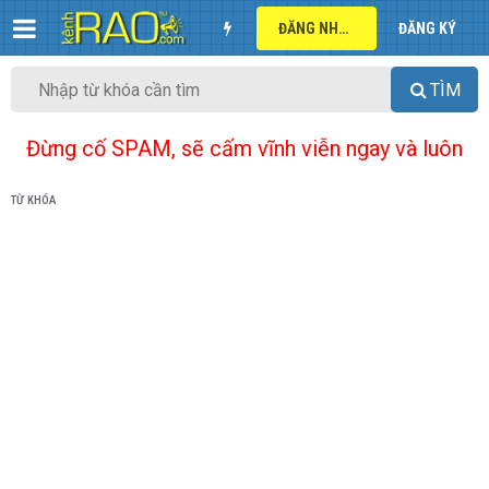
ĐĂNG NHẬP
ĐĂNG KÝ
TÌM
Đừng cố SPAM, sẽ cấm vĩnh viễn ngay và luôn
TỪ KHÓA