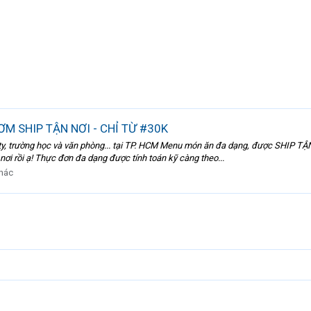
M SHIP TẬN NƠI - CHỈ TỪ #30K
rường học và văn phòng... tại TP. HCM Menu món ăn đa dạng, được SHIP TẬN NƠI Đơ
nơi rồi ạ! Thực đơn đa dạng được tính toán kỹ càng theo...
hác