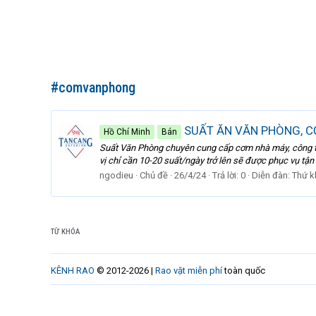
#comvanphong
SUẤT ĂN VĂN PHÒNG, CƠ
Hồ Chí Minh
Bán
Suất Văn Phòng chuyên cung cấp cơm nhà máy, công ty, t
vị chỉ cần 10-20 suất/ngày trở lên sẽ được phục vụ tận 
ngodieu
Chủ đề
26/4/24
Trả lời: 0
Diễn đàn:
Thứ k
TỪ KHÓA
KÊNH RAO
© 2012-2026 |
Rao vặt miễn phí
toàn quốc