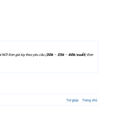
n giá tùy theo yêu cầu (𝟯𝟬𝗸 – 𝟯𝟱𝗸 – 𝟰𝟬𝗸/𝘀𝘂𝗮̂́𝘁) Đơn
Trợ giúp
Trang chủ