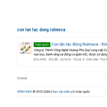
con lan tac dong rulmeca
Con lăn tác động Rulmeca - Rò
Toàn quốc
Công ty TNHH Công Nghệ Hoàng Phú Quý cung cấp Con l
loại trục, bánh răng và động cơ giảm tốc, được sử dụng
Đức-HPQ
Chủ đề
22/9/23
Trả lời: 0
Diễn đàn:
Thứ 
TỪ KHÓA
KÊNH RAO
© 2012-2026 |
Rao vặt miễn phí
toàn quốc