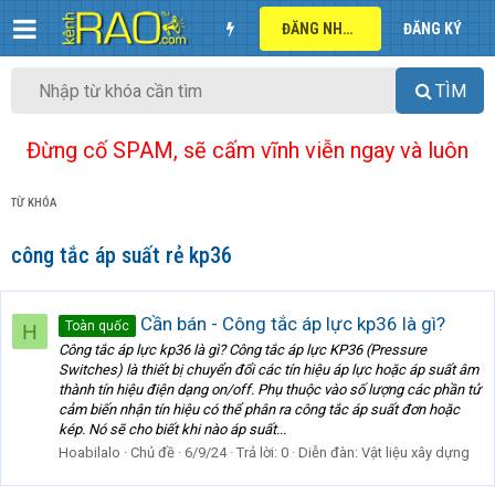
ĐĂNG NHẬP
ĐĂNG KÝ
TÌM
Đừng cố SPAM, sẽ cấm vĩnh viễn ngay và luôn
TỪ KHÓA
công tắc áp suất rẻ kp36
Cần bán - Công tắc áp lực kp36 là gì?
Toàn quốc
H
Công tắc áp lực kp36 là gì? Công tắc áp lực KP36 (Pressure
Switches) là thiết bị chuyển đổi các tín hiệu áp lực hoặc áp suất âm
thành tín hiệu điện dạng on/off. Phụ thuộc vào số lượng các phần tử
cảm biến nhận tín hiệu có thể phân ra công tắc áp suất đơn hoặc
kép. Nó sẽ cho biết khi nào áp suất...
Hoabilalo
Chủ đề
6/9/24
Trả lời: 0
Diễn đàn:
Vật liệu xây dựng