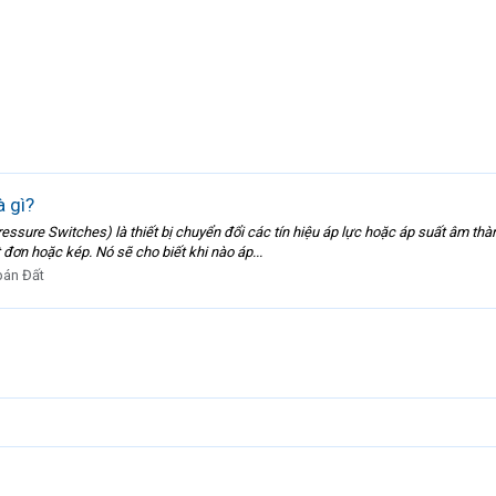
à gì?
ressure Switches) là thiết bị chuyển đổi các tín hiệu áp lực hoặc áp suất âm thà
 đơn hoặc kép. Nó sẽ cho biết khi nào áp...
bán Đất