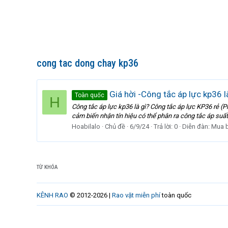
cong tac dong chay kp36
Giá hời -Công tắc áp lực kp36 l
Toàn quốc
H
Công tắc áp lực kp36 là gì? Công tắc áp lực KP36 rẻ (P
cảm biến nhận tín hiệu có thể phân ra công tắc áp suất
Hoabilalo
Chủ đề
6/9/24
Trả lời: 0
Diễn đàn:
Mua 
TỪ KHÓA
KÊNH RAO
© 2012-2026 |
Rao vặt miễn phí
toàn quốc