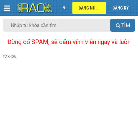
ĐĂNG NHẬP
ĐĂNG KÝ
TÌM
Đừng cố SPAM, sẽ cấm vĩnh viễn ngay và luôn
TỪ KHÓA