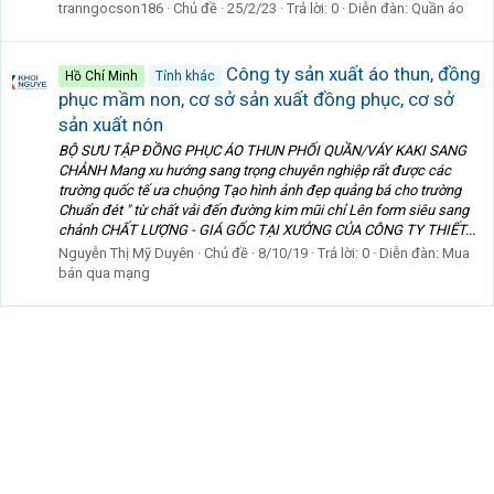
tranngocson186
Chủ đề
25/2/23
Trả lời: 0
Diễn đàn:
Quần áo
Công ty sản xuất áo thun, đồng
Hồ Chí Minh
Tỉnh khác
phục mầm non, cơ sở sản xuất đồng phục, cơ sở
sản xuất nón
BỘ SƯU TẬP ĐỒNG PHỤC ÁO THUN PHỐI QUẦN/VÁY KAKI SANG
CHẢNH Mang xu hướng sang trọng chuyên nghiệp rất được các
trường quốc tế ưa chuộng Tạo hình ảnh đẹp quảng bá cho trường
Chuẩn đét " từ chất vải đến đường kim mũi chỉ Lên form siêu sang
chảnh CHẤT LƯỢNG - GIÁ GỐC TẠI XƯỞNG CỦA CÔNG TY THIẾT...
Nguyễn Thị Mỹ Duyên
Chủ đề
8/10/19
Trả lời: 0
Diễn đàn:
Mua
bán qua mạng