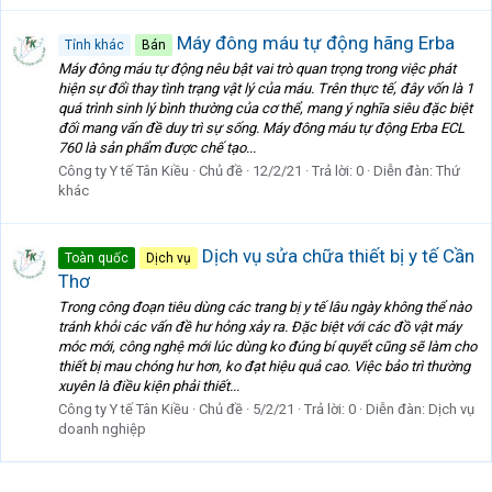
Máy đông máu tự động hãng Erba
Tỉnh khác
Bán
Máy đông máu tự động nêu bật vai trò quan trọng trong việc phát
hiện sự đổi thay tình trạng vật lý của máu. Trên thực tế, đây vốn là 1
quá trình sinh lý bình thường của cơ thể, mang ý nghĩa siêu đặc biệt
đối mang vấn đề duy trì sự sống. Máy đông máu tự động Erba ECL
760 là sản phẩm được chế tạo...
Công ty Y tế Tân Kiều
Chủ đề
12/2/21
Trả lời: 0
Diễn đàn:
Thứ
khác
Dịch vụ sửa chữa thiết bị y tế Cần
Toàn quốc
Dịch vụ
Thơ
Trong công đoạn tiêu dùng các trang bị y tế lâu ngày không thể nào
tránh khỏi các vấn đề hư hỏng xảy ra. Đặc biệt với các đồ vật máy
móc mới, công nghệ mới lúc dùng ko đúng bí quyết cũng sẽ làm cho
thiết bị mau chóng hư hơn, ko đạt hiệu quả cao. Việc bảo trì thường
xuyên là điều kiện phải thiết...
Công ty Y tế Tân Kiều
Chủ đề
5/2/21
Trả lời: 0
Diễn đàn:
Dịch vụ
doanh nghiệp