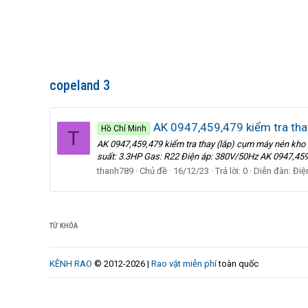
copeland 3
AK 0947,459,479 kiểm tra tha
Hồ Chí Minh
T
AK 0947,459,479 kiểm tra thay (lắp) cụm máy nén k
suất: 3.3HP Gas: R22 Điện áp: 380V/50Hz AK 0947,459,
thanh789
Chủ đề
16/12/23
Trả lời: 0
Diễn đàn:
Điệ
TỪ KHÓA
KÊNH RAO
© 2012-2026 |
Rao vặt miễn phí
toàn quốc