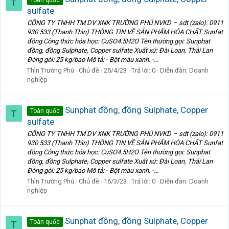
T
sulfate
CÔNG TY TNHH TM DV XNK TRƯỜNG PHÚ NVKD – sdt (zalo): 0911
930 533 (Thanh Thìn) THÔNG TIN VỀ SẢN PHẨM HÓA CHẤT Sunfat
đồng Công thức hóa học: CuSO4.5H2O Tên thường gọi: Sunphat
đồng, đồng Sulphate, Copper sulfate Xuất xứ: Đài Loan, Thái Lan
Đóng gói: 25 kg/bao Mô tả: - Bột màu xanh. -...
Thìn Trường Phú
Chủ đề
25/4/23
Trả lời: 0
Diễn đàn:
Doanh
nghiệp
Sunphat đồng, đồng Sulphate, Copper
Toàn quốc
T
sulfate
CÔNG TY TNHH TM DV XNK TRƯỜNG PHÚ NVKD – sdt (zalo): 0911
930 533 (Thanh Thìn) THÔNG TIN VỀ SẢN PHẨM HÓA CHẤT Sunfat
đồng Công thức hóa học: CuSO4.5H2O Tên thường gọi: Sunphat
đồng, đồng Sulphate, Copper sulfate Xuất xứ: Đài Loan, Thái Lan
Đóng gói: 25 kg/bao Mô tả: - Bột màu xanh. -...
Thìn Trường Phú
Chủ đề
16/3/23
Trả lời: 0
Diễn đàn:
Doanh
nghiệp
Sunphat đồng, đồng Sulphate, Copper
Toàn quốc
T