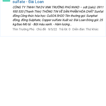
sulfate - Đài Loan
CÔNG TY TNHH TM DV XNK TRƯỜNG PHÚ NVKD – sdt (zalo): 0911
930 533 (Thanh Thìn) THÔNG TIN VỀ SẢN PHẨM HÓA CHẤT Sunfat
đồng Công thức hóa học: CuSO4.5H2O Tên thường gọi: Sunphat
đồng, đồng Sulphate, Copper sulfate Xuất xứ: Đài Loan Đóng gói: 25
kg/bao Mô tả: - Bột màu xanh. - Hàm lượng...
Thìn Trường Phú
Chủ đề
9/5/22
Trả lời: 0
Diễn đàn:
Thứ khác