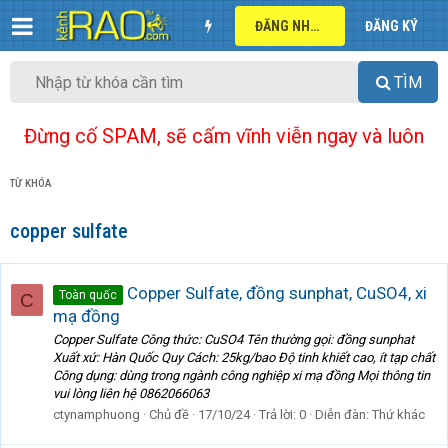
ĐĂNG NHẬP
ĐĂNG KÝ
TÌM
Đừng cố SPAM, sẽ cấm vĩnh viễn ngay và luôn
TỪ KHÓA
copper sulfate
Copper Sulfate, đồng sunphat, CuSO4, xi
Toàn quốc
C
mạ đồng
Copper Sulfate Công thức: CuSO4 Tên thường gọi: đồng sunphat
Xuất xứ: Hàn Quốc Quy Cách: 25kg/bao Độ tinh khiết cao, ít tạp chất
Công dụng: dùng trong ngành công nghiệp xi mạ đồng Mọi thông tin
vui lòng liên hệ 0862066063
ctynamphuong
Chủ đề
17/10/24
Trả lời: 0
Diễn đàn:
Thứ khác