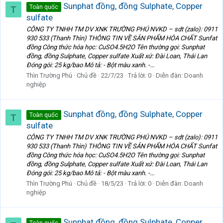
Sunphat đồng, đồng Sulphate, Copper
Toàn quốc
T
sulfate
CÔNG TY TNHH TM DV XNK TRƯỜNG PHÚ NVKD – sdt (zalo): 0911
930 533 (Thanh Thìn) THÔNG TIN VỀ SẢN PHẨM HÓA CHẤT Sunfat
đồng Công thức hóa học: CuSO4.5H2O Tên thường gọi: Sunphat
đồng, đồng Sulphate, Copper sulfate Xuất xứ: Đài Loan, Thái Lan
Đóng gói: 25 kg/bao Mô tả: - Bột màu xanh. -...
Thìn Trường Phú
Chủ đề
22/7/23
Trả lời: 0
Diễn đàn:
Doanh
nghiệp
Sunphat đồng, đồng Sulphate, Copper
Toàn quốc
T
sulfate
CÔNG TY TNHH TM DV XNK TRƯỜNG PHÚ NVKD – sdt (zalo): 0911
930 533 (Thanh Thìn) THÔNG TIN VỀ SẢN PHẨM HÓA CHẤT Sunfat
đồng Công thức hóa học: CuSO4.5H2O Tên thường gọi: Sunphat
đồng, đồng Sulphate, Copper sulfate Xuất xứ: Đài Loan, Thái Lan
Đóng gói: 25 kg/bao Mô tả: - Bột màu xanh. -...
Thìn Trường Phú
Chủ đề
18/5/23
Trả lời: 0
Diễn đàn:
Doanh
nghiệp
Sunphat đồng, đồng Sulphate, Copper
Toàn quốc