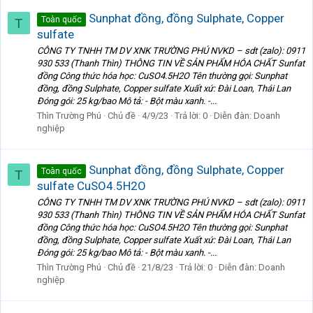
Sunphat đồng, đồng Sulphate, Copper
Toàn quốc
T
sulfate
CÔNG TY TNHH TM DV XNK TRƯỜNG PHÚ NVKD – sdt (zalo): 0911
930 533 (Thanh Thìn) THÔNG TIN VỀ SẢN PHẨM HÓA CHẤT Sunfat
đồng Công thức hóa học: CuSO4.5H2O Tên thường gọi: Sunphat
đồng, đồng Sulphate, Copper sulfate Xuất xứ: Đài Loan, Thái Lan
Đóng gói: 25 kg/bao Mô tả: - Bột màu xanh. -...
Thìn Trường Phú
Chủ đề
4/9/23
Trả lời: 0
Diễn đàn:
Doanh
nghiệp
Sunphat đồng, đồng Sulphate, Copper
Toàn quốc
T
sulfate CuSO4.5H2O
CÔNG TY TNHH TM DV XNK TRƯỜNG PHÚ NVKD – sdt (zalo): 0911
930 533 (Thanh Thìn) THÔNG TIN VỀ SẢN PHẨM HÓA CHẤT Sunfat
đồng Công thức hóa học: CuSO4.5H2O Tên thường gọi: Sunphat
đồng, đồng Sulphate, Copper sulfate Xuất xứ: Đài Loan, Thái Lan
Đóng gói: 25 kg/bao Mô tả: - Bột màu xanh. -...
Thìn Trường Phú
Chủ đề
21/8/23
Trả lời: 0
Diễn đàn:
Doanh
nghiệp