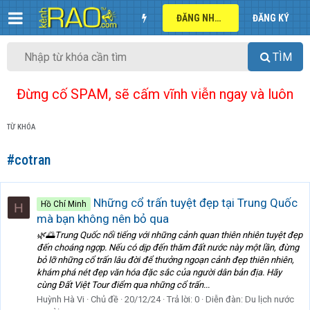
ĐĂNG NHẬP
ĐĂNG KÝ
TÌM
Đừng cố SPAM, sẽ cấm vĩnh viễn ngay và luôn
TỪ KHÓA
#cotran
Những cổ trấn tuyệt đẹp tại Trung Quốc
Hồ Chí Minh
H
mà bạn không nên bỏ qua
🌿🌅Trung Quốc nổi tiếng với những cảnh quan thiên nhiên tuyệt đẹp
đến choáng ngợp. Nếu có dịp đến thăm đất nước này một lần, đừng
bỏ lỡ những cổ trấn lâu đời để thưởng ngoạn cảnh đẹp thiên nhiên,
khám phá nét đẹp văn hóa đặc sắc của người dân bản địa. Hãy
cùng Đất Việt Tour điểm qua những cổ trấn...
Huỳnh Hà Vi
Chủ đề
20/12/24
Trả lời: 0
Diễn đàn:
Du lịch nước