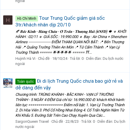
ngoài
Tour Trung Quốc giảm giá sốc
Hồ Chí Minh
H
3tr/khách nhân dịp 20/10
🍂 𝐁𝐚̆́𝐜 𝐊𝐢𝐧𝐡 - 𝐇𝐚̀𝐧𝐠 𝐂𝐡𝐚̂𝐮 - 𝐎̂ 𝐓𝐫𝐚̂́𝐧 - 𝐓𝐡𝐮̛𝐨̛̣𝐧𝐠 𝐇𝐚̉𝐢 (𝟔𝐍𝟓𝐃) 🍁 🔹 KHỞI
HÀNH : 02/11 🔹 GIÁ SỐC : 19.990.000 🔹 Bay : Air China + Shenzhen
Airlines ------------------- ĐIỂM THAM QUAN NỔI BẬT: 📍 Bến Thượng
Hải 📍 Quảng Trường Thiên An Môn 📍 Tử Cấm Thành 📍 Vạn Lý
Trường Thành ====== 🌟🌟🌟🌟🌟 ====== ⛩...
Huỳnh Hà Vi
Chủ đề
18/10/24
Trả lời: 0
Diễn đàn:
Du lịch nước
ngoài
Đi di lịch Trung Quốc chưa bao giờ rẻ và
Toàn quốc
dễ dàng đến vậy
Chương trình: TRÙNG KHÁNH - BẮC KINH - VẠN LÝ TRƯỜNG
THÀNH - 5 NGÀY 4 ĐÊM Giá chỉ từ: 16.990.000 đ/ khách Khởi hành:
liên tục ================= Điểm nổi bật: 1. Vạn Lý Trường Thành
2. Di Hòa Viên 3. Phố Cổ Hồng Nhai Động 4. Cổ Trấn Nghìn Năm Từ
Khí Khẩu 5. Đường Sắt Trên Cao Chạy Xuyên Qua Các...
SaigonQueen Travel
Chủ đề
22/8/23
Trả lời: 0
Diễn đàn:
Du lịch
nước ngoài