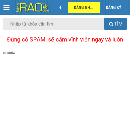
ĐĂNG NHẬP
ĐĂNG KÝ
TÌM
Đừng cố SPAM, sẽ cấm vĩnh viễn ngay và luôn
TỪ KHÓA