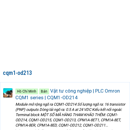
cqm1-od213
Vật tư công nghiệp | PLC Omron
Hồ Chí Minh
Bán
CQM1 series | CQM1-OD214
Module mở rộng ngõ ra CQM1-OD214 Số lượng ngõ ra: 16 transistor
(PNP) outputs Dòng tải ngõ ra: 0.5 A at 24 VDC Kiểu kết nối ngoài:
Terminal block MỘT SỐ MÃ HÀNG THAM KHẢO THÊM: CQM1-
OD214, CQM1-OD215, CQM1-OD213, CPM1A-8ET1, CPM1A-8ET,
CPM1A-8ER, CPM1A-8ED, CQM1-OD212, CQM1-OD211...