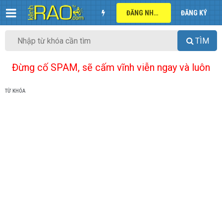
ĐĂNG NHẬP
ĐĂNG KÝ
TÌM
Đừng cố SPAM, sẽ cấm vĩnh viễn ngay và luôn
TỪ KHÓA