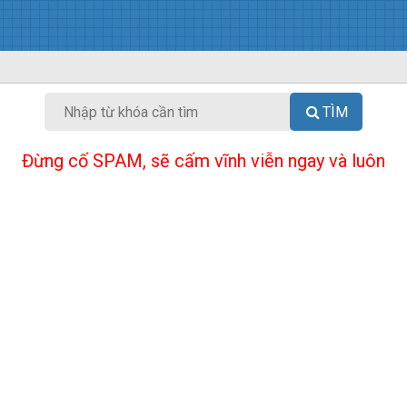
TÌM
Đừng cố SPAM, sẽ cấm vĩnh viễn ngay và luôn