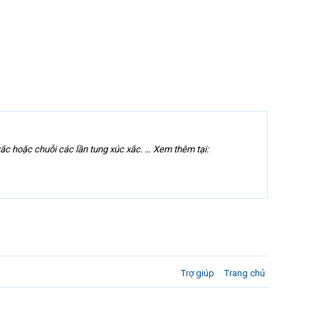
xắc hoặc chuỗi các lần tung xúc xắc. … Xem thêm tại:
Trợ giúp
Trang chủ