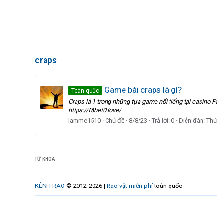
craps
Game bài craps là gì?
Toàn quốc
Craps là 1 trong những tựa game nổi tiếng tại casino 
https://f8bet0.love/
Iamme1510
Chủ đề
8/8/23
Trả lời: 0
Diễn đàn:
Thứ
TỪ KHÓA
KÊNH RAO
© 2012-2026 |
Rao vặt miễn phí
toàn quốc