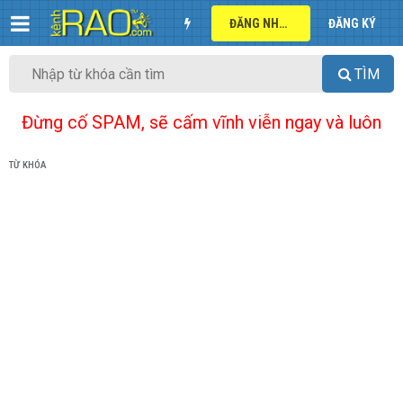
ĐĂNG NHẬP
ĐĂNG KÝ
TÌM
Đừng cố SPAM, sẽ cấm vĩnh viễn ngay và luôn
TỪ KHÓA