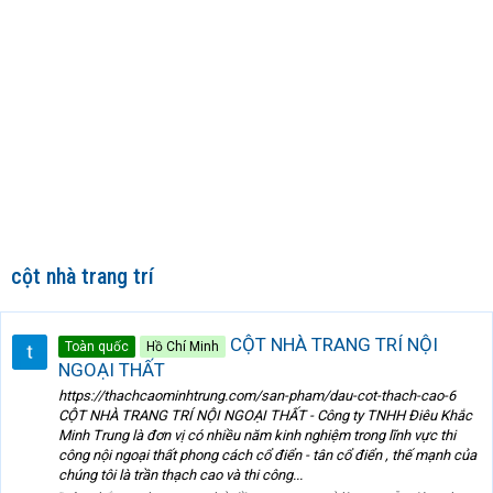
cột nhà trang trí
CỘT NHÀ TRANG TRÍ NỘI
Toàn quốc
Hồ Chí Minh
NGOẠI THẤT
https://thachcaominhtrung.com/san-pham/dau-cot-thach-cao-6
CỘT NHÀ TRANG TRÍ NỘI NGOẠI THẤT - Công ty TNHH Điêu Khắc
Minh Trung là đơn vị có nhiều năm kinh nghiệm trong lĩnh vực thi
công nội ngoại thất phong cách cổ điển - tân cổ điển , thế mạnh của
chúng tôi là trần thạch cao và thi công...