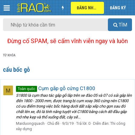
ĐĂNG NHẬP
ĐĂNG KÝ
TÌM
Đừng cố SPAM, sẽ cấm vĩnh viễn ngay và luôn
TỪ KHÓA
cẩu bốc gỗ
Cụm gắp gỗ cứng C1800
Toàn quốc
M
S1800 là cụm thao tác gắp gỗ lắp trên xe đào 05 và 07 có sải gắp lên
đến 1800 - 2000 mm, được trang bị cụm xoay 360 cứng nên C1800
có ưu điểm trong việc bốc hàng dưới dất sắp xếp cho gọn sau đó
chất lên xe, đó là tính năng tuyệt vời C1800 bằng cách dỡ đầu gắp
mở nhẹ kẹp và thổ xuống đất, cây sẽ...
Maiduongquach
Chủ đề
9/3/19
Trả lời: 0
Diễn đàn:
Thi công
xây dựng