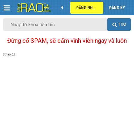
ĐĂNG NHẬP
ĐĂNG KÝ
TÌM
Đừng cố SPAM, sẽ cấm vĩnh viễn ngay và luôn
TỪ KHÓA