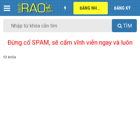
ĐĂNG NHẬP
ĐĂNG KÝ
TÌM
Đừng cố SPAM, sẽ cấm vĩnh viễn ngay và luôn
TỪ KHÓA