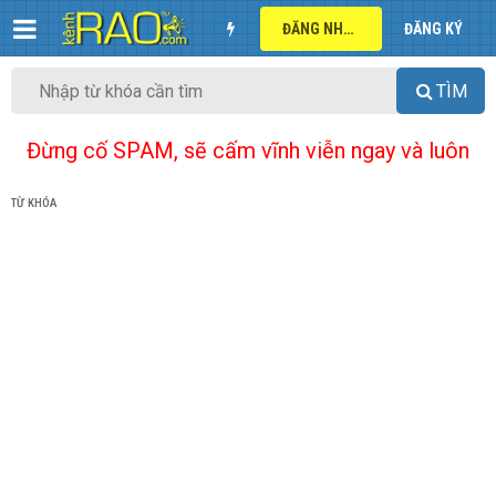
ĐĂNG NHẬP
ĐĂNG KÝ
TÌM
Đừng cố SPAM, sẽ cấm vĩnh viễn ngay và luôn
TỪ KHÓA