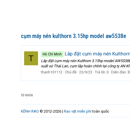
cụm máy nén kulthorn 3.15hp model aw5538e
Lắp đặt cụm máy nén Kultho
Hồ Chí Minh
T
Lắp đặt cụm máy nén Kulthorn 3.15hp model AW5538E
xuất xứ Thái Lan, cụm lắp hoàn chỉnh tại công ty AN Kh
thanh101112
Chủ đề
23/9/23
Trả lời: 0
Diễn đàn:
Đ
TỪ KHÓA
KÊNH RAO
© 2012-2026 |
Rao vặt miễn phí
toàn quốc