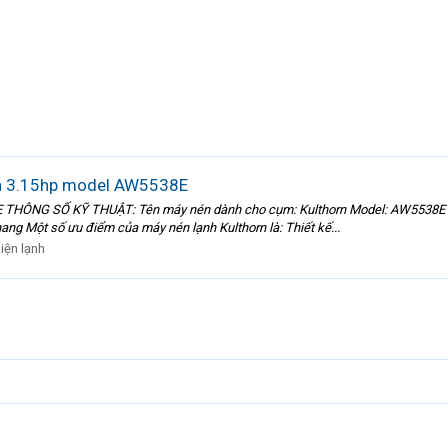
rn 3.15hp model AW5538E
 THÔNG SỐ KỸ THUẬT: Tên máy nén dành cho cụm: Kulthorn Model: AW5538E G
ang Một số ưu điểm của máy nén lạnh Kulthorn là: Thiết kế...
iện lạnh