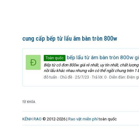
cung cấp bếp từ lẩu âm bàn tròn 800w
bếp lẩu từ âm bàn tròn 800w gi
Toàn quốc
Đ
Bếp từ cô đơn 800w giá rẻ nhất, uy tín nhất, chất lư
nồi lẩu khác nhau nhưng vẫn có thể ngồi chung trên 1 b
đỗ tuấn
Chủ đề
25/7/23
Trả lời: 0
Diễn đàn:
Điện g
TỪ KHÓA
KÊNH RAO
© 2012-2026 |
Rao vặt miễn phí
toàn quốc