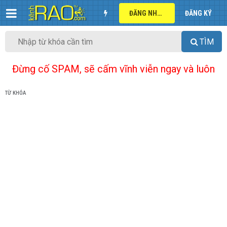
ĐĂNG NHẬP
ĐĂNG KÝ
TÌM
Đừng cố SPAM, sẽ cấm vĩnh viễn ngay và luôn
TỪ KHÓA