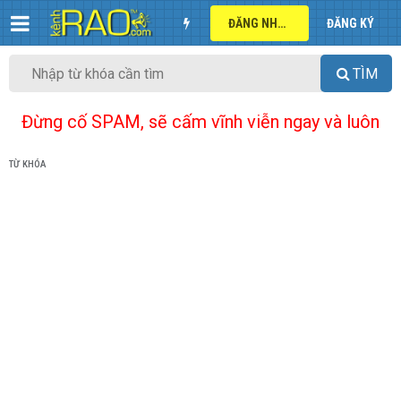
ĐĂNG NHẬP
ĐĂNG KÝ
TÌM
Đừng cố SPAM, sẽ cấm vĩnh viễn ngay và luôn
TỪ KHÓA