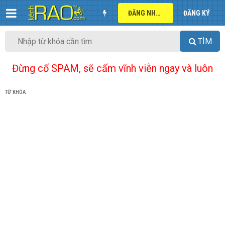
ĐĂNG NHẬP
ĐĂNG KÝ
TÌM
Đừng cố SPAM, sẽ cấm vĩnh viễn ngay và luôn
TỪ KHÓA