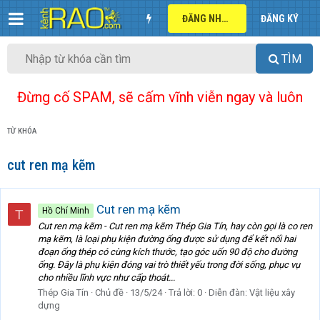
ĐĂNG NHẬP
ĐĂNG KÝ
TÌM
Đừng cố SPAM, sẽ cấm vĩnh viễn ngay và luôn
TỪ KHÓA
cut ren mạ kẽm
Cut ren mạ kẽm
Hồ Chí Minh
T
Cut ren mạ kẽm - Cut ren mạ kẽm Thép Gia Tín, hay còn gọi là co ren
mạ kẽm, là loại phụ kiện đường ống được sử dụng để kết nối hai
đoạn ống thép có cùng kích thước, tạo góc uốn 90 độ cho đường
ống. Đây là phụ kiện đóng vai trò thiết yếu trong đời sống, phục vụ
cho nhiều lĩnh vực như cấp thoát...
Thép Gia Tín
Chủ đề
13/5/24
Trả lời: 0
Diễn đàn:
Vật liệu xây
dựng