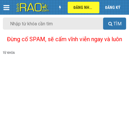
ĐĂNG NHẬP
ĐĂNG KÝ
TÌM
Đừng cố SPAM, sẽ cấm vĩnh viễn ngay và luôn
TỪ KHÓA