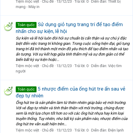
Tiệm mộc việt
Chủ đề
13/12/23
Trả lời: 0
Diễn đàn:
Thiết bị
mạng - Máy in
Sử dụng giỏ tụng trang trí để tạo điểm
Toàn quốc
nhấn cho sự kiện, lễ hội
Sự kiện và lễ hội luôn đòi hỏi sự chuẩn bị cẩn thận và sự chú ý đặc
biệt đến việc trang trí không gian. Trong cuộc sống hiện đại, giỏ tụng
trang trí đã trở thành một món đồ yêu thích để tạo điểm nhấn và tạo
ấn tượng. Với sự kết hợp giữa tính thẩm mỹ và sự đơn giản có thể
biến bất kỳ sự kiện hoặc...
Tiệm mộc việt
Chủ đề
13/12/23
Trả lời: 0
Diễn đàn:
Việc tìm
người
5 nhược điểm của ống hút tre ẩn sau vẻ
Toàn quốc
đẹp tự nhiên
Ống hút tre là sản phẩm làm từ thiên nhiên giúp bảo vệ môi trường.
Với vẻ đẹp tự nhiên và tính thân thiện với môi trường, chúng được
xem là một lựa chọn tốt hơn so với các ống hút nhựa hay kim loại
truyền thống. Tuy nhiên, như bất kỳ sản phẩm nào, nhược điểm của
ống hút tre vẫn xuất hiện trên...
Tiệm mộc việt
Chủ đề
13/12/23
Trả lời: 0
Diễn đàn:
Điện lạnh