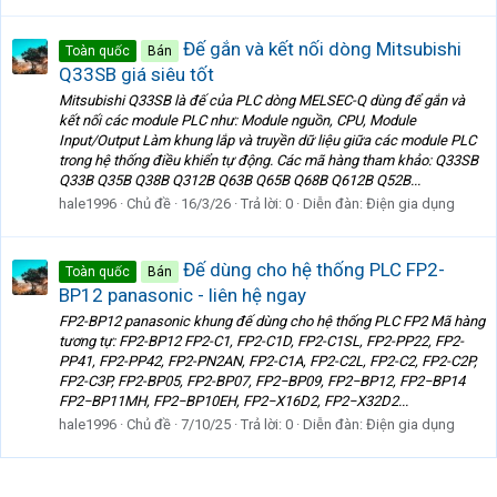
Đế gắn và kết nối dòng Mitsubishi
Toàn quốc
Bán
Q33SB giá siêu tốt
Mitsubishi Q33SB là đế của PLC dòng MELSEC-Q dùng để gắn và
kết nối các module PLC như: Module nguồn, CPU, Module
Input/Output Làm khung lắp và truyền dữ liệu giữa các module PLC
trong hệ thống điều khiển tự động. Các mã hàng tham khảo: Q33SB
Q33B Q35B Q38B Q312B Q63B Q65B Q68B Q612B Q52B...
hale1996
Chủ đề
16/3/26
Trả lời: 0
Diễn đàn:
Điện gia dụng
Đế dùng cho hệ thống PLC FP2-
Toàn quốc
Bán
BP12 panasonic - liên hệ ngay
FP2-BP12 panasonic khung đế dùng cho hệ thống PLC FP2 Mã hàng
tương tự: FP2-BP12 FP2-C1, FP2-C1D, FP2-C1SL, FP2-PP22, FP2-
PP41, FP2-PP42, FP2-PN2AN, FP2-C1A, FP2-C2L, FP2-C2, FP2-C2P,
FP2-C3P, FP2-BP05, FP2-BP07, FP2−BP09, FP2−BP12, FP2−BP14
FP2−BP11MH, FP2−BP10EH, FP2−X16D2, FP2−X32D2...
hale1996
Chủ đề
7/10/25
Trả lời: 0
Diễn đàn:
Điện gia dụng