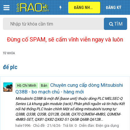
ĐĂNG NHẬP
ĐĂNG KÝ
TÌM
Đừng cố SPAM, sẽ cấm vĩnh viễn ngay và luôn
TỪ KHÓA
đế plc
Chuyên cung cấp dòng Mitsubishi
Hồ Chí Minh
Bán
Q38B - bo mạch chủ - hàng mới
Mitsubishi Q38B là một đế (base unit) thuộc dòng PLC MELSEC-Q
Series Là khung gắn module (rack) Phân phối nguồn và tín hiệu Kết
nối hệ thống PLC hoàn chỉnh Một số dòng mitsubishi tương tự:
Q38B, Q33B, Q35B, Q312B, Q63B, QX70 Q3MEM-4MBS, Q3MEM-
4MBS-SET, QX81 QX82 QX82-S1 Q65B Q68B Q612B...
hale1996
Chủ đề
21/4/26
Trả lời: 0
Diễn đàn:
Điện gia dụng