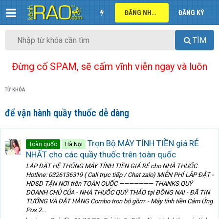
ĐĂNG NHẬP
ĐĂNG KÝ
TÌM
Đừng cố SPAM, sẽ cấm vĩnh viễn ngay và luôn
TỪ KHÓA
để vận hành quầy thuốc dễ dàng
Trọn Bộ MÁY TÍNH TIỀN giá RẺ
Toàn quốc
Hà Nội
NHẤT cho các quầy thuốc trên toàn quốc
LẮP ĐẶT HỆ THỐNG MÁY TÍNH TIỀN GIÁ RẺ cho NHÀ THUỐC
Hotline: 0326136319 ( Call trực tiếp / Chat zalo) MIỄN PHÍ LẮP ĐẶT -
HDSD TẬN NƠI trên TOÀN QUỐC ——————— THANKS QUÝ
DOANH CHỦ CỦA - NHÀ THUỐC QUÝ THẢO tại ĐỒNG NAI - ĐÃ TIN
TƯỞNG VÀ ĐẶT HÀNG Combo trọn bộ gồm: - Máy tính tiền Cảm Ứng
Pos 2...