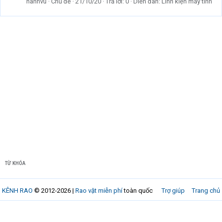
hanhvu
Chủ đề
21/10/20
Trả lời: 0
Diễn đàn:
Linh kiện máy tính
TỪ KHÓA
KÊNH RAO
© 2012-2026 |
Rao vặt miễn phí
toàn quốc
Trợ giúp
Trang chủ