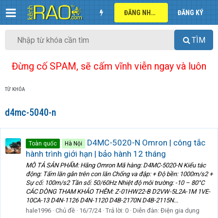
ĐĂNG NHẬP
ĐĂNG KÝ
TÌM
Đừng cố SPAM, sẽ cấm vĩnh viễn ngay và luôn
TỪ KHÓA
d4mc-5040-n
D4MC-5020-N Omron | công tắc
Toàn quốc
Hà Nội
hành trình giới hạn | bảo hành 12 tháng
MÔ TẢ SẢN PHẨM: Hãng Omron Mã hàng: D4MC-5020-N Kiểu tác
động: Tấm lăn gắn trên con lăn Chống va đập: + Độ bền: 1000m/s2 +
Sự cố: 100m/s2 Tần số: 50/60Hz Nhiệt độ môi trường: -10 – 80°C
CÁC DÒNG THAM KHẢO THÊM: Z-01HW22-B D2VW-5L2A-1M 1VE-
10CA-13 D4N-1126 D4N-1120 D4B-2170N D4B-2115N...
hale1996
Chủ đề
16/7/24
Trả lời: 0
Diễn đàn:
Điện gia dụng