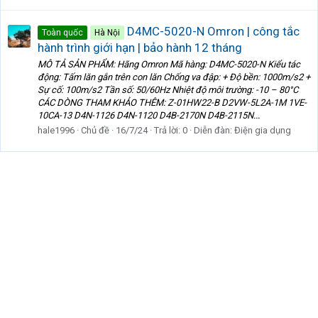
D4MC-5020-N Omron | công tắc
Toàn quốc
Hà Nội
hành trình giới hạn | bảo hành 12 tháng
MÔ TẢ SẢN PHẨM: Hãng Omron Mã hàng: D4MC-5020-N Kiểu tác
động: Tấm lăn gắn trên con lăn Chống va đập: + Độ bền: 1000m/s2 +
Sự cố: 100m/s2 Tần số: 50/60Hz Nhiệt độ môi trường: -10 – 80°C
CÁC DÒNG THAM KHẢO THÊM: Z-01HW22-B D2VW-5L2A-1M 1VE-
10CA-13 D4N-1126 D4N-1120 D4B-2170N D4B-2115N...
hale1996
Chủ đề
16/7/24
Trả lời: 0
Diễn đàn:
Điện gia dụng