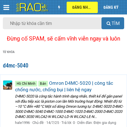
ĐĂNG NHẬP
ĐĂNG KÝ
TÌM
Đừng cố SPAM, sẽ cấm vĩnh viễn ngay và luôn
TỪ KHÓA
d4mc-5040
Omron D4MC-5020 | công tắc
Hồ Chí Minh
Bán
chống nước, chống bụi | liên hệ ngay
D4MC‑5020 là công tắc hành trình dạng nhấn, thiết kế để gắn panel
với đầu tiếp xúc là piston con lăn Môi trường hoạt động: Nhiệt độ từ
–10 °C đến +80 °C Một số dòng Omron tương tự: D4MC-5020 D4MC-
5000 D4MC-5040 D4MC-1000 D4MC-1020 D4MC-2000 D4MC-2020
D4MC-3030 WLCA2-N WLCA2-LD-N WLCA2-LE-N...
hale1996
Chủ đề
14/7/25
Trả lời: 0
Diễn đàn:
Điện gia dụng