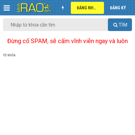
ĐĂNG NHẬP
ĐĂNG KÝ
TÌM
Đừng cố SPAM, sẽ cấm vĩnh viễn ngay và luôn
TỪ KHÓA