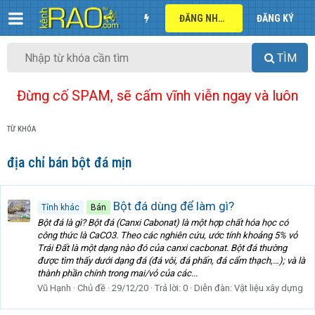
ĐĂNG NHẬP
ĐĂNG KÝ
TÌM
Đừng cố SPAM, sẽ cấm vĩnh viễn ngay và luôn
TỪ KHÓA
địa chỉ bán bột đá mịn
Bột đá dùng để làm gì?
Tỉnh khác
Bán
Bột đá là gì? Bột đá (Canxi Cabonat) là một hợp chất hóa học có
công thức là CaCO3. Theo các nghiên cứu, ước tính khoảng 5% vỏ
Trái Đất là một dạng nào đó của canxi cacbonat. Bột đá thường
được tìm thấy dưới dạng đá (đá vôi, đá phấn, đá cẩm thạch,…); và là
thành phần chính trong mai/vỏ của các...
Vũ Hạnh
Chủ đề
29/12/20
Trả lời: 0
Diễn đàn:
Vật liệu xây dựng