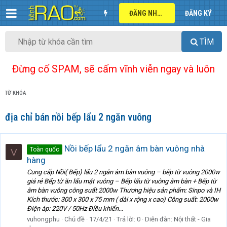
ĐĂNG NHẬP
ĐĂNG KÝ
TÌM
Đừng cố SPAM, sẽ cấm vĩnh viễn ngay và luôn
TỪ KHÓA
địa chỉ bán nồi bếp lẩu 2 ngăn vuông
Nồi bếp lẩu 2 ngăn âm bàn vuông nhà
Toàn quốc
V
hàng
Cung cấp Nồi( Bếp) lẩu 2 ngăn âm bàn vuông – bếp từ vuông 2000w
giá rẻ Bếp từ ăn lẩu mặt vuông – Bếp lẩu từ vuông âm bàn + Bếp từ
âm bàn vuông công suất 2000w Thương hiệu sản phẩm: Sinpo và IH
Kích thước: 300 x 300 x 75 mm ( dài x rộng x cao) Công suất: 2000w
Điện áp: 220V / 50Hz Điều khiển...
vuhongphu
Chủ đề
17/4/21
Trả lời: 0
Diễn đàn:
Nội thất - Gia