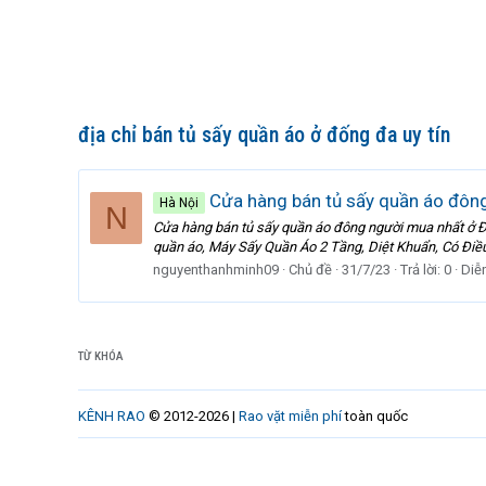
địa chỉ bán tủ sấy quần áo ở đống đa uy tín
Cửa hàng bán tủ sấy quần áo đôn
Hà Nội
N
Cửa hàng bán tủ sấy quần áo đông người mua nhất ở Đ
quần áo, Máy Sấy Quần Áo 2 Tầng, Diệt Khuẩn, Có Điều K
nguyenthanhminh09
Chủ đề
31/7/23
Trả lời: 0
Diễ
TỪ KHÓA
KÊNH RAO
© 2012-2026 |
Rao vặt miễn phí
toàn quốc