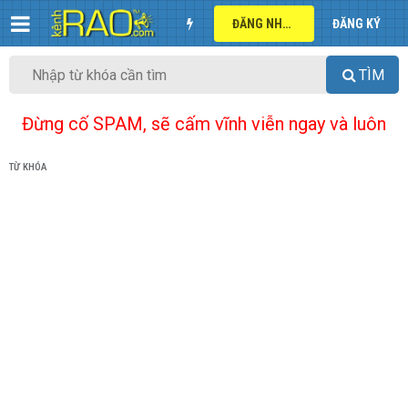
ĐĂNG NHẬP
ĐĂNG KÝ
TÌM
Đừng cố SPAM, sẽ cấm vĩnh viễn ngay và luôn
TỪ KHÓA