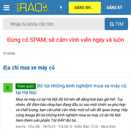
ĐĂNG NHẬP
ĐĂNG KÝ
TÌM
Đừng cố SPAM, sẽ cấm vĩnh viễn ngay và luôn
TỪ KHÓA
địa chỉ mua xe máy cũ
Bỏ túi những kinh nghiệm mua xe máy cũ
Toàn quốc
E
tại Hà Nội
Mua xe máy cũ tại Hà Nội đã trở nên dễ dàng hơn bao giờ hết. Tuy
nhiên, để đảm bảo rằng bạn đang đầu tư vào một chiếc xe phù hợp
và chất lượng, bạn cần phải cân nhắc một số vấn đề quan trọng. Hãy
cùng Axega Bỏ túi những kinh nghiệm mua xe máy cũ tại Hà Nội.
Xem thêm sản phẩm TẠI ĐÂY! Bỏ túi...
esofa
Chủ đề
18/9/23
Trả lời: 0
Diễn đàn:
Ô tô - Mua Bán