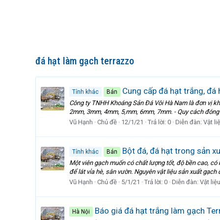
đá hạt làm gạch terrazzo
Cung cấp đá hạt trắng, đá 
Tỉnh khác
Bán
Công ty TNHH Khoáng Sản Đá Vôi Hà Nam là đơn vị khai 
2mm, 3mm, 4mm, 5,mm, 6mm, 7mm. - Quy cách đóng bao:
Vũ Hạnh
Chủ đề
12/1/21
Trả lời: 0
Diễn đàn:
Vật l
Bột đá, đá hạt trong sản x
Tỉnh khác
Bán
Một viên gạch muốn có chất lượng tốt, độ bền cao, có 
để lát vỉa hè, sân vườn. Nguyên vật liệu sản xuất gạch 
Vũ Hạnh
Chủ đề
5/1/21
Trả lời: 0
Diễn đàn:
Vật liệ
Báo giá đá hạt trắng làm gạch Te
Hà Nội