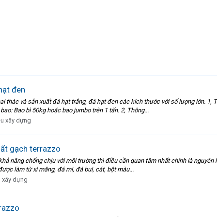
hạt đen
thác và sản xuất đá hạt trắng, đá hạt đen các kích thước với số lượng lớn. 1, T
 Bao bì 50kg hoặc bao jumbo trên 1 tấn. 2, Thông...
iệu xây dựng
uất gạch terrazzo
khả năng chống chịu với môi trường thì điều cần quan tâm nhất chính là nguyên
được làm từ xi măng, đá mi, đá bui, cát, bột màu...
u xây dựng
rrazzo