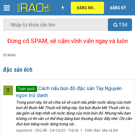
ĐĂNG NHẬP
ĐĂNG KÝ
TÌM
Đừng cố SPAM, sẽ cấm vĩnh viễn ngay và luôn
TỪ KHÓA
đặc sản ếch
Cách nấu bún đỏ đặc sản Tây Nguyên
Toàn quốc
T
ngon trứ danh
Trong post này, tôi sẽ chia sẻ về cách nấu phần nước dùng của món
bún đỏ Buôn Mê Thuột nổi tiếng này. Sợi bún Buôn Mê Thuột vốn to,
dai giòn và hợp nhất với nước dùng của món bún đỏ. Nhưng nếu bạn
không có thì vẫn có thể thay bằng bún thường được đấy nhé. Chỉ cần
đun bún bằng nước dùng trong vài...
taynnbmt
Chủ đề
24/10/20
Trả lời: 1
Diễn đàn:
Mẹ và Bé