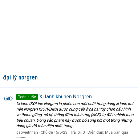
đại lý norgren
Xi lanh khí nén Norgren
Toàn quốc
Xi lanh ISOLine Norgren là phiên bản mới nhất trong dòng xi lanh khí
nén Norgren ISO/VDMA được cung cấp ở cả hai tùy chọn cấu hình
và thanh giằng, có hệ thống đệm thích ứng (ACS) tự điều chỉnh theo
tiêu chuẩn. Dòng sản phẩm này được bổ sung bởi một trong những
dòng giá đỡ toàn diện nhất trong...
caovietnhan
Chủ đề
5/5/23
Trả lời: 0
Diễn đàn:
Mua bán qua
mạng