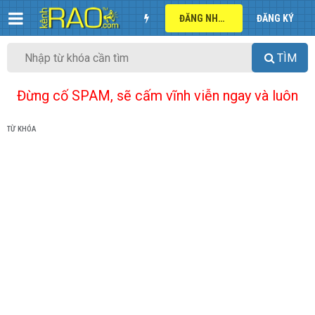
ĐĂNG NHẬP
ĐĂNG KÝ
TÌM
Đừng cố SPAM, sẽ cấm vĩnh viễn ngay và luôn
TỪ KHÓA