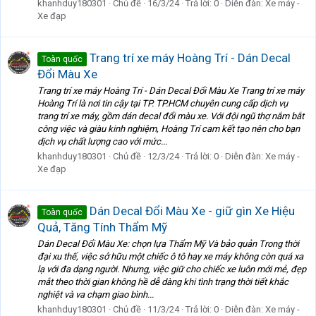
khanhduy180301
Chủ đề
16/3/24
Trả lời: 0
Diễn đàn:
Xe máy -
Xe đạp
Trang trí xe máy Hoàng Trí - Dán Decal
Toàn quốc
Đổi Màu Xe
Trang trí xe máy Hoàng Trí - Dán Decal Đổi Màu Xe Trang trí xe máy
Hoàng Trí là nơi tin cậy tại TP. TP.HCM chuyên cung cấp dịch vụ
trang trí xe máy, gồm dán decal đổi màu xe. Với đội ngũ thợ nắm bắt
công việc và giàu kinh nghiệm, Hoàng Trí cam kết tạo nên cho bạn
dịch vụ chất lượng cao với mức...
khanhduy180301
Chủ đề
12/3/24
Trả lời: 0
Diễn đàn:
Xe máy -
Xe đạp
Dán Decal Đổi Màu Xe - giữ gìn Xe Hiệu
Toàn quốc
Quả, Tăng Tính Thẩm Mỹ
Dán Decal Đổi Màu Xe: chọn lựa Thẩm Mỹ Và bảo quản Trong thời
đại xu thế, việc sở hữu một chiếc ô tô hay xe máy không còn quá xa
lạ với đa dạng người. Nhưng, việc giữ cho chiếc xe luôn mới mẻ, đẹp
mắt theo thời gian không hề dễ dàng khi tình trạng thời tiết khắc
nghiệt và va chạm giao bình...
khanhduy180301
Chủ đề
11/3/24
Trả lời: 0
Diễn đàn:
Xe máy -