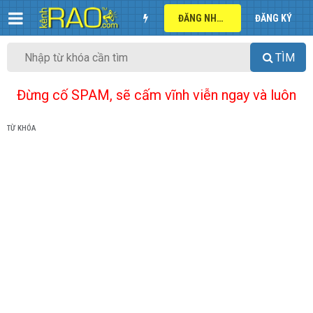
ĐĂNG NHẬP
ĐĂNG KÝ
TÌM
Đừng cố SPAM, sẽ cấm vĩnh viễn ngay và luôn
TỪ KHÓA