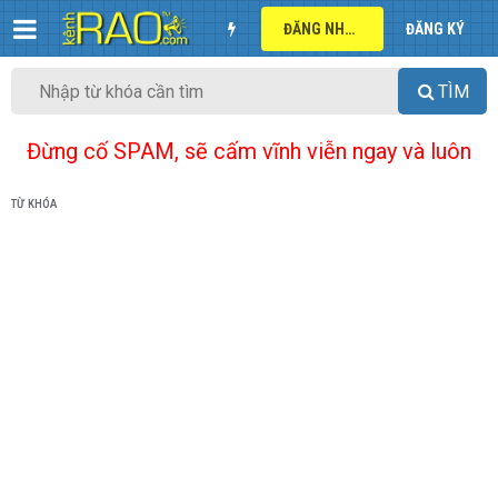
ĐĂNG NHẬP
ĐĂNG KÝ
TÌM
Đừng cố SPAM, sẽ cấm vĩnh viễn ngay và luôn
TỪ KHÓA