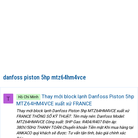
danfoss piston 5hp mtz64hm4vce
Thay mới block lạnh Danfoss Piston 5hp
Hồ Chí Minh
T
MTZ64HM4VCE xuất xứ FRANCE
Thay mới block lạnh Danfoss Piston 5hp MTZ64HM4VCE xuất xứ
FRANCE THÔNG SỐ KỸ THUẬT: Tên máy nén: Danfoss Model:
MTZ64HM4VCE Công suất: 5HP Gas: R404/R407 Điện áp:
380V/50Hz THANH TOÁN Chuyển khoản Tiền mặt Khi mua hàng tại
ANKACO quý khách sẽ được: Tư vấn tận tình, báo giá chính xác