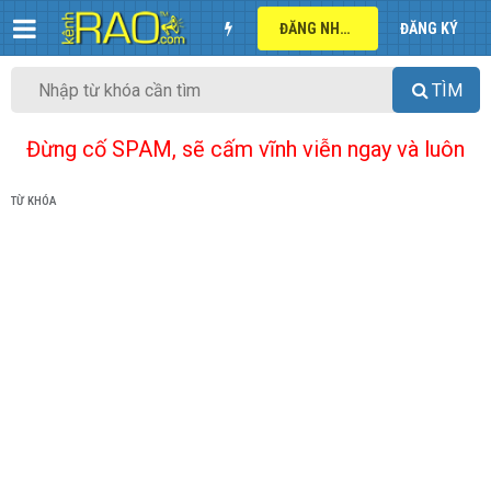
ĐĂNG NHẬP
ĐĂNG KÝ
TÌM
Đừng cố SPAM, sẽ cấm vĩnh viễn ngay và luôn
TỪ KHÓA