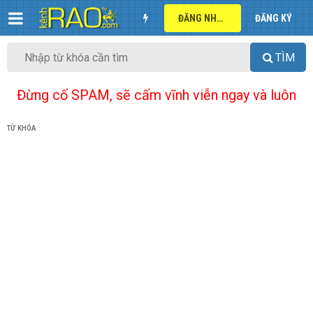
ĐĂNG NHẬP
ĐĂNG KÝ
TÌM
Đừng cố SPAM, sẽ cấm vĩnh viễn ngay và luôn
TỪ KHÓA