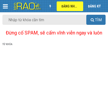
ĐĂNG NHẬP
ĐĂNG KÝ
TÌM
Đừng cố SPAM, sẽ cấm vĩnh viễn ngay và luôn
TỪ KHÓA