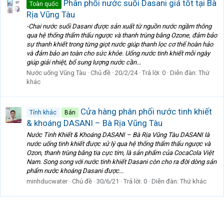
Phân phối nước suối Dasani giá tốt tại Bà
Toàn quốc
Rịa Vũng Tàu
-Chai nước suối Dasani được sản xuất từ nguồn nước ngầm thông
qua hệ thống thẩm thấu ngược và thanh trùng bằng Ozone, đảm bảo
sự thanh khiết trong từng giọt nước giúp thanh lọc cơ thể hoàn hảo
và đảm bảo an toàn cho sức khỏe. Uống nước tinh khiết mỗi ngày
giúp giải nhiệt, bổ sung lượng nước cần...
Nước uống Vũng Tàu
Chủ đề
20/2/24
Trả lời: 0
Diễn đàn:
Thứ
khác
Cửa hàng phân phối nước tinh khiết
Tỉnh khác
Bán
& khoáng DASANI – Bà Rịa Vũng Tàu
Nước Tinh Khiết & Khoáng DASANI – Bà Rịa Vũng Tàu DASANI là
nước uống tinh khiết được xử lý qua hệ thống thẩm thấu ngược và
Ozon, thanh trùng bằng tia cực tím, là sản phẩm của CocaCola Việt
Nam. Song song với nước tinh khiết Dasani còn cho ra đời dòng sản
phẩm nước khoáng Dasani được...
minhducwater
Chủ đề
30/6/21
Trả lời: 0
Diễn đàn:
Thứ khác