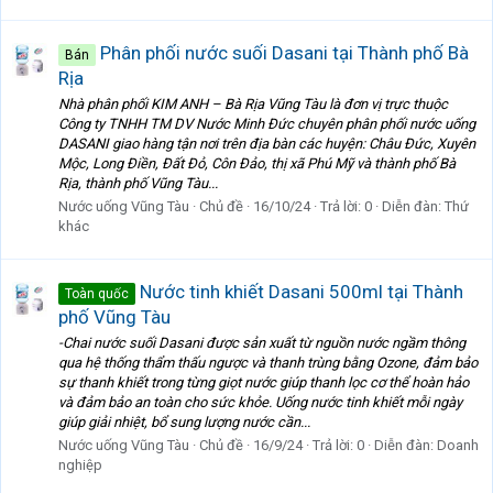
Phân phối nước suối Dasani tại Thành phố Bà
Bán
Rịa
Nhà phân phối KIM ANH – Bà Rịa Vũng Tàu là đơn vị trực thuộc
Công ty TNHH TM DV Nước Minh Đức chuyên phân phối nước uống
DASANI giao hàng tận nơi trên địa bàn các huyện: Châu Đức, Xuyên
Mộc, Long Điền, Đất Đỏ, Côn Đảo, thị xã Phú Mỹ và thành phố Bà
Rịa, thành phố Vũng Tàu...
Nước uống Vũng Tàu
Chủ đề
16/10/24
Trả lời: 0
Diễn đàn:
Thứ
khác
Nước tinh khiết Dasani 500ml tại Thành
Toàn quốc
phố Vũng Tàu
-Chai nước suối Dasani được sản xuất từ nguồn nước ngầm thông
qua hệ thống thẩm thấu ngược và thanh trùng bằng Ozone, đảm bảo
sự thanh khiết trong từng giọt nước giúp thanh lọc cơ thể hoàn hảo
và đảm bảo an toàn cho sức khỏe. Uống nước tinh khiết mỗi ngày
giúp giải nhiệt, bổ sung lượng nước cần...
Nước uống Vũng Tàu
Chủ đề
16/9/24
Trả lời: 0
Diễn đàn:
Doanh
nghiệp