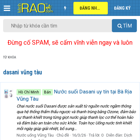
ĐĂNG NHẬP
ĐĂNG KÝ
TÌM
Đừng cố SPAM, sẽ cấm vĩnh viễn ngay và luôn
TỪ KHÓA
dasani vũng tàu
Nước suối Dasani uy tín tại Bà Rịa
Hồ Chí Minh
Bán
Vũng Tàu
Chai nước suối Dasani được sản xuất từ nguồn nước ngầm thông
qua hệ thống thẩm thấu ngược và thanh trùng bằng Ozone, đảm bảo
sự thanh khiết trong từng giọt nước giúp thanh lọc cơ thể hoàn hảo
và đảm bảo an toàn cho sức khỏe. Toán học Uống nước tinh khiết
mỗi ngày giúp giải nhiệt, bổ sung...
Nước uống Vũng Tàu
Chủ đề
16/3/26
Trả lời: 0
Diễn đàn:
Dịch